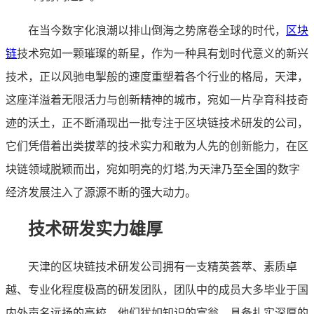
在当今数字化浪潮以排山倒海之势席卷全球的时代，
区块
链
技术宛如一颗璀璨的新星，作为一种具有划时代意义的新兴
技术，正以风驰电掣般的速度重塑着各个行业的格局，天津，
这座洋溢着无限活力与创新精神的城市，宛如一片孕育科技奇
迹的沃土，正不断涌现出一批专注于区块链技术研发的公司，
它们凭借着出类拔萃的技术实力和敢为人先的创新能力，在区
块链领域脱颖而出，宛如明亮的灯塔,为天津乃至全国的数字
经济发展注入了源源不断的强大动力。
技术研发实力雄厚
天津的区块链技术研发公司拥有一支精英荟萃、素质卓
越、专业化程度极高的研发团队，团队中的成员大多毕业于国
内外声名远扬的高校，他们犹如知识的富翁，具备扎实深厚的