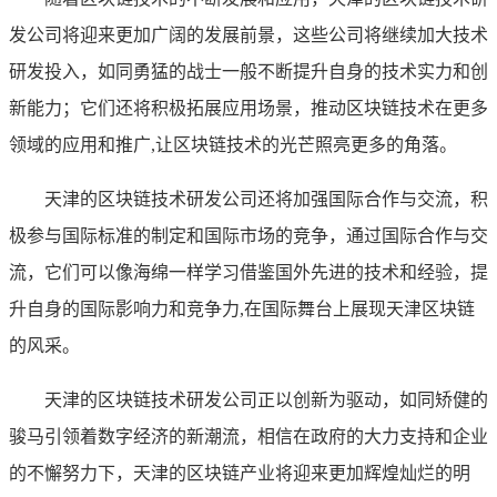
发公司将迎来更加广阔的发展前景，这些公司将继续加大技术
研发投入，如同勇猛的战士一般不断提升自身的技术实力和创
新能力；它们还将积极拓展应用场景，推动区块链技术在更多
领域的应用和推广,让区块链技术的光芒照亮更多的角落。
天津的区块链技术研发公司还将加强国际合作与交流，积
极参与国际标准的制定和国际市场的竞争，通过国际合作与交
流，它们可以像海绵一样学习借鉴国外先进的技术和经验，提
升自身的国际影响力和竞争力,在国际舞台上展现天津区块链
的风采。
天津的区块链技术研发公司正以创新为驱动，如同矫健的
骏马引领着数字经济的新潮流，相信在政府的大力支持和企业
的不懈努力下，天津的区块链产业将迎来更加辉煌灿烂的明