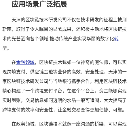
应用场景广泛拓展
天津的区块链技术研发公司不仅在技术研发的征程上披荆
斩棘，取得了令人瞩目的显著成果，还积极主动地将区块链技
术的光芒洒向各个领域,推动传统产业实现华丽的数字化
转
型。
在
金融领域
，区块链技术犹如一位神奇的魔法师，可以实
现跨境支付、供应链金融等业务的高效、安全处理，天津的一
家区块链技术研发公司与当地银行携手合作，利用区块链技术
精心构建了一个跨境支付平台，在这个平台上，资金能够实现
实时到账，交易信息如同透明的水晶一般可追溯，大大提高了
跨境支付的效率和安全性，让金融交易变得更加便捷、可靠。
在政务领域，区块链技术就像一座沟通的桥梁，可以实现