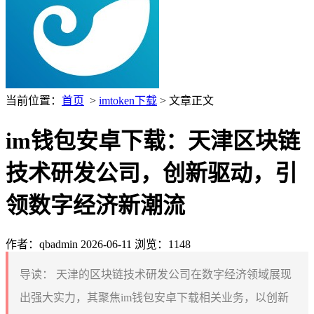
当前位置：
首页
>
imtoken下载
> 文章正文
im钱包安卓下载：天津区块链
技术研发公司，创新驱动，引
领数字经济新潮流
作者：qbadmin
2026-06-11
浏览：1148
导读：
天津的区块链技术研发公司在数字经济领域展现
出强大实力，其聚焦im钱包安卓下载相关业务，以创新