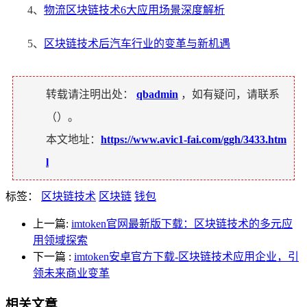
4、
物流区块链技术6大应用场景深度解析
5、
区块链技术后汽车行业的变革与新机遇
转载请注明出处：
qbadmin
，如有疑问，请联系
（
）。
本文地址：
https://www.avic1-fai.com/ggh/3433.htm
l
标签：
区块链技术
区块链
钱包
上一篇:
imtoken官网最新版下载：区块链技术的多元应
用领域探索
下一篇
:
imtoken安卓官方下载-区块链技术应用企业，引
领未来商业变革
相关文章