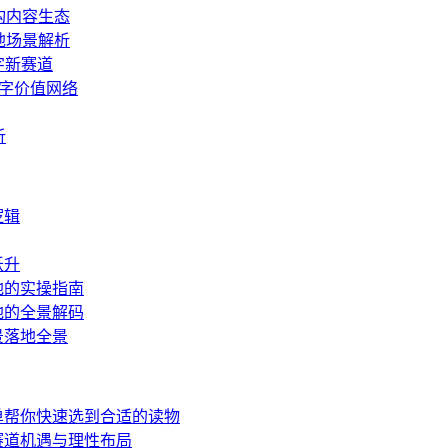
构内容生态
地场景解析
字新赛道
字价值网络
析
逻辑
跃升
地的实操指南
地的全景解码
景落地全景
单帮你快速选到合适的读物
赛道机遇与理性布局