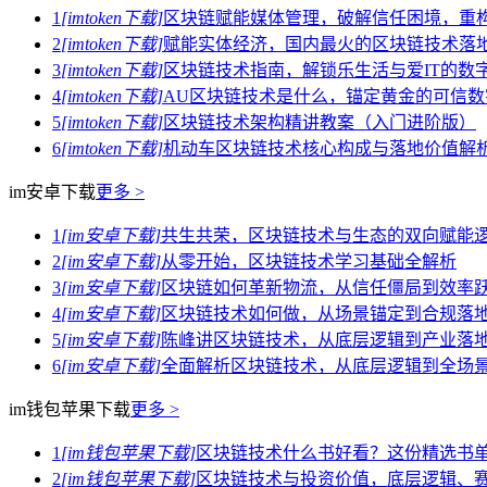
1
[imtoken下载]
区块链赋能媒体管理，破解信任困境，重
2
[imtoken下载]
赋能实体经济，国内最火的区块链技术落
3
[imtoken下载]
区块链技术指南，解锁乐生活与爱IT的数
4
[imtoken下载]
AU区块链技术是什么，锚定黄金的可信数
5
[imtoken下载]
区块链技术架构精讲教案（入门进阶版）
6
[imtoken下载]
机动车区块链技术核心构成与落地价值解
im安卓下载
更多 >
1
[im安卓下载]
共生共荣，区块链技术与生态的双向赋能
2
[im安卓下载]
从零开始，区块链技术学习基础全解析
3
[im安卓下载]
区块链如何革新物流，从信任僵局到效率
4
[im安卓下载]
区块链技术如何做，从场景锚定到合规落
5
[im安卓下载]
陈峰讲区块链技术，从底层逻辑到产业落
6
[im安卓下载]
全面解析区块链技术，从底层逻辑到全场
im钱包苹果下载
更多 >
1
[im钱包苹果下载]
区块链技术什么书好看？这份精选书
2
[im钱包苹果下载]
区块链技术与投资价值，底层逻辑、