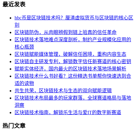
最近发表
hbc币是区块链技术吗？厘清虚拟货币与区块链的核心区
别
区块链防伪，从肉眼辨假到链上验真的信任革命
区块链技术落地难点深度剖析，制约产业规模化应用的
核心瓶颈
区块链赋能媒体管理，破解信任困境，重构内容生态
区块链自主研发专利，解锁数字信任新赛道的核心密钥
赋能实体经济，国内最火的区块链技术落地场景解析
区块链技术什么书好看？这份精选书单帮你快速选到合
适的读物
共生共荣，区块链技术与生态的双向赋能逻辑
区块链技术布局最多的玩家群落，全球赛道格局与落地
洞察
区块链技术指南，解锁乐生活与爱IT的数字新赛道
热门文章