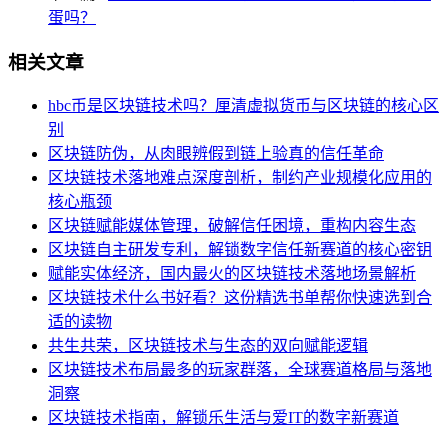
蛋吗？
相关文章
hbc币是区块链技术吗？厘清虚拟货币与区块链的核心区
别
区块链防伪，从肉眼辨假到链上验真的信任革命
区块链技术落地难点深度剖析，制约产业规模化应用的
核心瓶颈
区块链赋能媒体管理，破解信任困境，重构内容生态
区块链自主研发专利，解锁数字信任新赛道的核心密钥
赋能实体经济，国内最火的区块链技术落地场景解析
区块链技术什么书好看？这份精选书单帮你快速选到合
适的读物
共生共荣，区块链技术与生态的双向赋能逻辑
区块链技术布局最多的玩家群落，全球赛道格局与落地
洞察
区块链技术指南，解锁乐生活与爱IT的数字新赛道