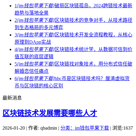
1
[im钱包苹果下载]
破局区块链孤岛，2024跨链技术最新
趋势与落地全景
2
[im钱包苹果下载]
区块链技术的竞争对手，从技术路径
到生态格局的多元博弈
3
[im钱包苹果下载]
区块链技术开发全流程教程，从核心
原理到DApp实战
4
[im钱包苹果下载]
区块链技术统计学，从数据可信到价
值互联的底层逻辑
5
[im钱包苹果下载]
区块链找对象技术，用分布式信任破
解婚恋信任痛点
6
[im钱包苹果下载]
hbc币是区块链技术吗？厘清虚拟货
币与区块链的核心区别
最新消息
区块链技术发展需要哪些人才
2026-01-20 | 作者: qbadmin |
分类：im钱包苹果下载
| 浏览:1637