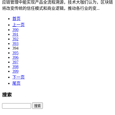
应链管理中能实现产品全流程溯源，技术大咖们认为，区块链
将改变传统的信任模式和商业逻辑，推动各行业的变...
首页
上一页
390
391
392
393
394
395
396
397
398
399
下一页
尾页
搜索
Search