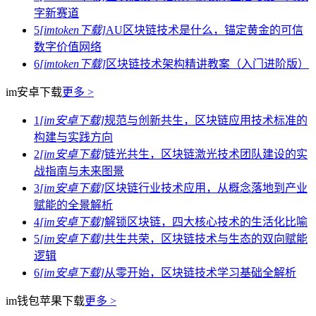
字新赛道
5
[imtoken下载]
AU区块链技术是什么，锚定黄金的可信
数字价值网络
6
[imtoken下载]
区块链技术架构精讲教案（入门进阶版）
im安卓下载
更多 >
1
[im安卓下载]
规范与创新共生，区块链应用技术标准的
构建与实践方向
2
[im安卓下载]
链光共生，区块链激光技术团队建设的实
战指南与未来图景
3
[im安卓下载]
区块链行业技术应用，从概念落地到产业
赋能的全景解析
4
[im安卓下载]
解锁区块链，四大核心技术的生活化比喻
5
[im安卓下载]
共生共荣，区块链技术与生态的双向赋能
逻辑
6
[im安卓下载]
从零开始，区块链技术学习基础全解析
im钱包苹果下载
更多 >