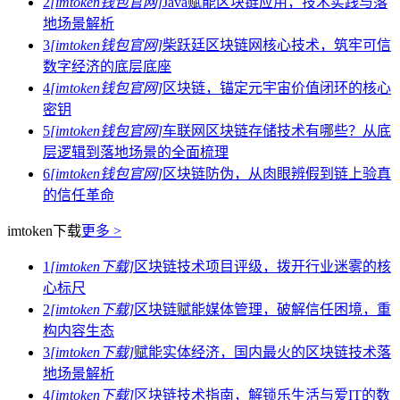
2
[imtoken钱包官网]
Java赋能区块链应用，技术实践与落
地场景解析
3
[imtoken钱包官网]
柴跃廷区块链网核心技术，筑牢可信
数字经济的底层底座
4
[imtoken钱包官网]
区块链，锚定元宇宙价值闭环的核心
密钥
5
[imtoken钱包官网]
车联网区块链存储技术有哪些？从底
层逻辑到落地场景的全面梳理
6
[imtoken钱包官网]
区块链防伪，从肉眼辨假到链上验真
的信任革命
imtoken下载
更多 >
1
[imtoken下载]
区块链技术项目评级，拨开行业迷雾的核
心标尺
2
[imtoken下载]
区块链赋能媒体管理，破解信任困境，重
构内容生态
3
[imtoken下载]
赋能实体经济，国内最火的区块链技术落
地场景解析
4
[imtoken下载]
区块链技术指南，解锁乐生活与爱IT的数